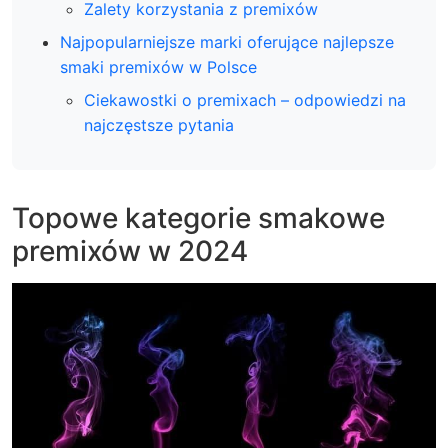
Zalety korzystania z premixów
Najpopularniejsze marki oferujące najlepsze
smaki premixów w Polsce
Ciekawostki o premixach – odpowiedzi na
najczęstsze pytania
Topowe kategorie smakowe
premixów w 2024