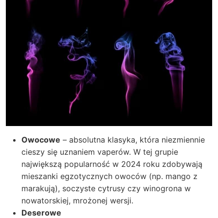
Owocowe
– absolutna klasyka, która niezmiennie
cieszy się uznaniem vaperów. W tej grupie
największą popularność w 2024 roku zdobywają
mieszanki egzotycznych owoców (np. mango z
marakują), soczyste cytrusy czy winogrona w
nowatorskiej, mrożonej wersji.
Deserowe