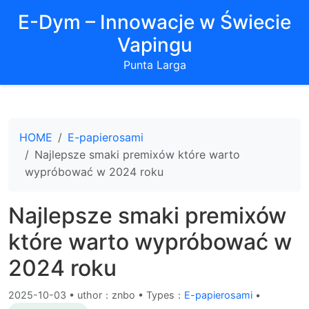
E-Dym – Innowacje w Świecie
Vapingu
Punta Larga
HOME
E-papierosami
Najlepsze smaki premixów które warto
wypróbować w 2024 roku
Najlepsze smaki premixów
które warto wypróbować w
2024 roku
2025-10-03
•
uthor：znbo • Types：
E-papierosami
•