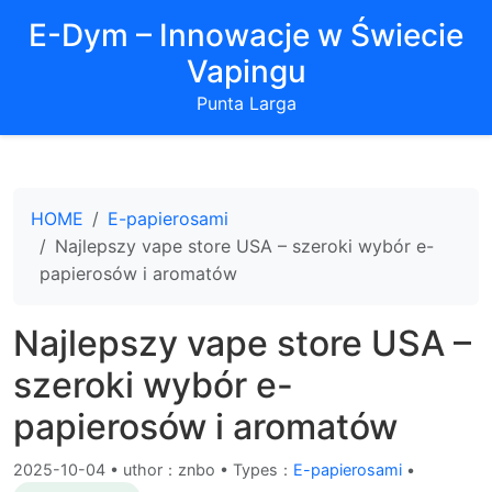
E-Dym – Innowacje w Świecie
Vapingu
Punta Larga
HOME
E-papierosami
Najlepszy vape store USA – szeroki wybór e-
papierosów i aromatów
Najlepszy vape store USA –
szeroki wybór e-
papierosów i aromatów
2025-10-04
•
uthor：znbo • Types：
E-papierosami
•