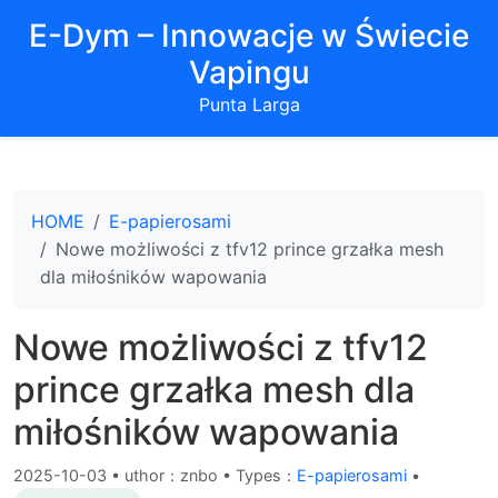
E-Dym – Innowacje w Świecie
Vapingu
Punta Larga
HOME
E-papierosami
Nowe możliwości z tfv12 prince grzałka mesh
dla miłośników wapowania
Nowe możliwości z tfv12
prince grzałka mesh dla
miłośników wapowania
2025-10-03
•
uthor：znbo • Types：
E-papierosami
•