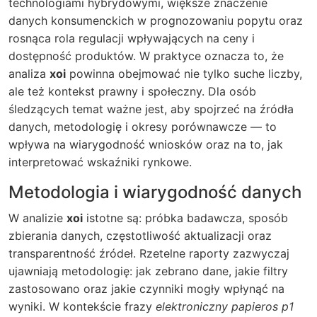
technologiami hybrydowymi, większe znaczenie
danych konsumenckich w prognozowaniu popytu oraz
rosnąca rola regulacji wpływających na ceny i
dostępność produktów. W praktyce oznacza to, że
analiza
xoi
powinna obejmować nie tylko suche liczby,
ale też kontekst prawny i społeczny. Dla osób
śledzących temat ważne jest, aby spojrzeć na źródła
danych, metodologię i okresy porównawcze — to
wpływa na wiarygodność wniosków oraz na to, jak
interpretować wskaźniki rynkowe.
Metodologia i wiarygodność danych
W analizie
xoi
istotne są: próbka badawcza, sposób
zbierania danych, częstotliwość aktualizacji oraz
transparentność źródeł. Rzetelne raporty zazwyczaj
ujawniają metodologię: jak zebrano dane, jakie filtry
zastosowano oraz jakie czynniki mogły wpłynąć na
wyniki. W kontekście frazy
elektroniczny papieros p1