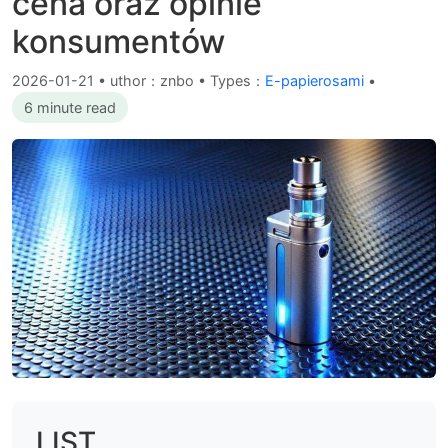
cena oraz opinie
konsumentów
2026-01-21
•
uthor：znbo • Types：
E-papierosami
•
6 minute read
LIST