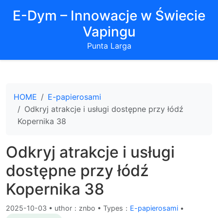
E-Dym – Innowacje w Świecie
Vapingu
Punta Larga
HOME
E-papierosami
Odkryj atrakcje i usługi dostępne przy łódź
Kopernika 38
Odkryj atrakcje i usługi
dostępne przy łódź
Kopernika 38
2025-10-03
•
uthor：znbo • Types：
E-papierosami
•