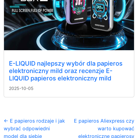
E-LIQUID najlepszy wybór dla papieros
elektroniczny mild oraz recenzje E-
LIQUID papieros elektroniczny mild
2025-10-05
← E papieros rodzaje i jak
E papieros Aliexpress czy
wybrać odpowiedni
warto kupować
model dla siebie
elektroniczne papierosy