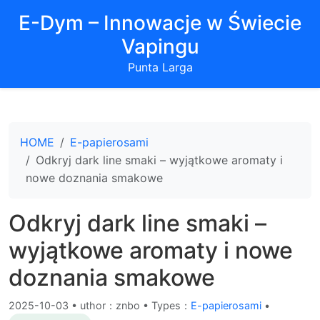
E-Dym – Innowacje w Świecie
Vapingu
Punta Larga
HOME
E-papierosami
Odkryj dark line smaki – wyjątkowe aromaty i
nowe doznania smakowe
Odkryj dark line smaki –
wyjątkowe aromaty i nowe
doznania smakowe
2025-10-03
•
uthor：znbo • Types：
E-papierosami
•