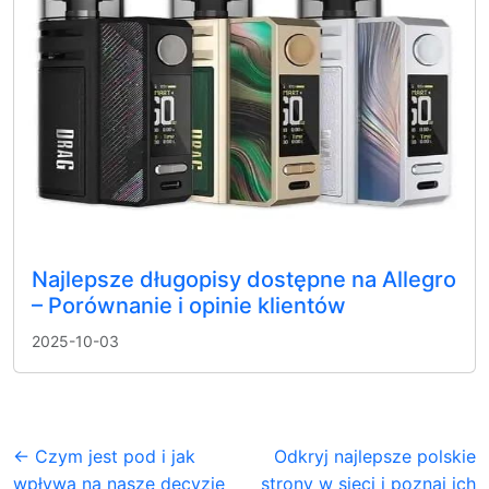
Najlepsze długopisy dostępne na Allegro
– Porównanie i opinie klientów
2025-10-03
← Czym jest pod i jak
Odkryj najlepsze polskie
wpływa na nasze decyzje
strony w sieci i poznaj ich