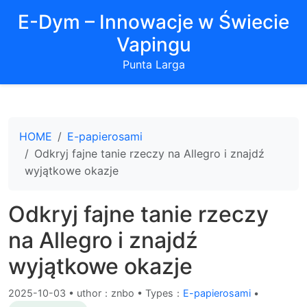
E-Dym – Innowacje w Świecie
Vapingu
Punta Larga
HOME
E-papierosami
Odkryj fajne tanie rzeczy na Allegro i znajdź
wyjątkowe okazje
Odkryj fajne tanie rzeczy
na Allegro i znajdź
wyjątkowe okazje
2025-10-03
•
uthor：znbo • Types：
E-papierosami
•