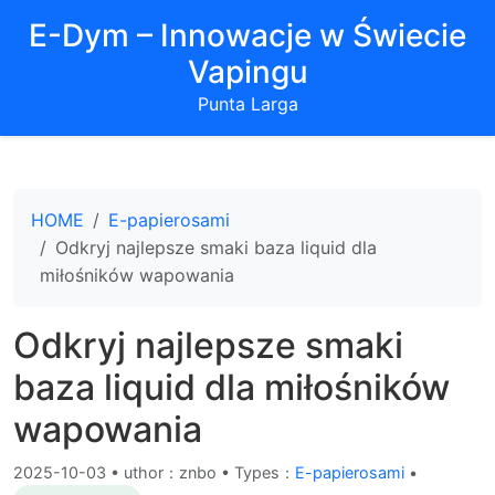
E-Dym – Innowacje w Świecie
Vapingu
Punta Larga
HOME
E-papierosami
Odkryj najlepsze smaki baza liquid dla
miłośników wapowania
Odkryj najlepsze smaki
baza liquid dla miłośników
wapowania
2025-10-03
•
uthor：znbo • Types：
E-papierosami
•