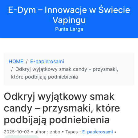
E-Dym – Innowacje w Świecie
Vapingu
Punta Larga
HOME
E-papierosami
Odkryj wyjątkowy smak candy – przysmaki,
które podbijają podniebienia
Odkryj wyjątkowy smak
candy – przysmaki, które
podbijają podniebienia
2025-10-03
•
uthor：znbo • Types：
E-papierosami
•