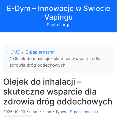
E-Dym – Innowacje w Świecie
Vapingu
Punta Larga
HOME
E-papierosami
Olejek do inhalacji – skuteczne wsparcie dla
zdrowia dróg oddechowych
Olejek do inhalacji –
skuteczne wsparcie dla
zdrowia dróg oddechowych
2025-10-03
•
uthor：znbo • Types：
E-papierosami
•