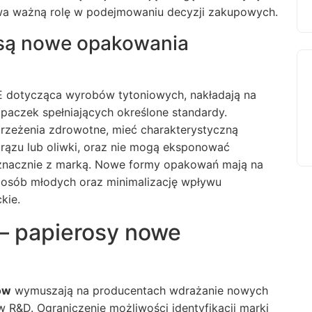
wa ważną rolę w podejmowaniu decyzji zakupowych.
są nowe opakowania
UE dotycząca wyrobów tytoniowych, nakładają na
aczek spełniających określone standardy.
rzeżenia zdrowotne, mieć charakterystyczną
rązu lub oliwki, oraz nie mogą eksponować
oznacznie z marką. Nowe formy opakowań mają na
d osób młodych oraz minimalizację wpływu
kie.
– papierosy nowe
ów
wymuszają na producentach wdrażanie nowych
w R&D. Ograniczenie możliwości identyfikacji marki