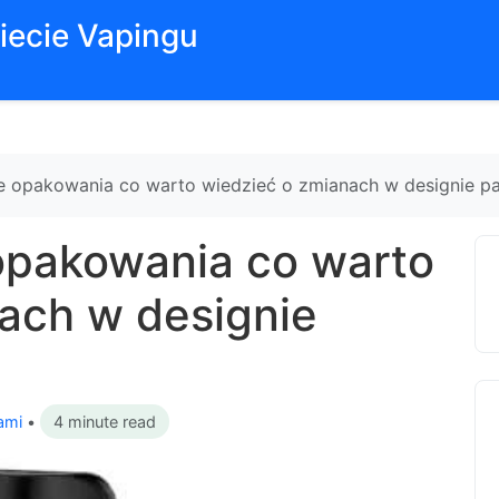
iecie Vapingu
e opakowania co warto wiedzieć o zmianach w designie p
opakowania co warto
ach w designie
ami
•
4 minute read