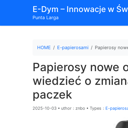
E-Dym – Innowacje w Św
Punta Larga
HOME
E-papierosami
Papierosy now
Papierosy nowe 
wiedzieć o zmian
paczek
2025-10-03
•
uthor：znbo • Types：
E-papieros