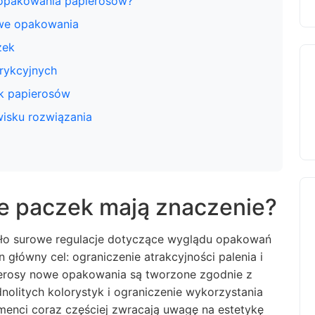
opakowania papierosów?
owe opakowania
zek
rykcyjnych
k papierosów
wisku rozwiązania
e paczek mają znaczenie?
iło surowe regulacje dotyczące wyglądu opakowań
główny cel: ograniczenie atrakcyjności palenia i
erosy nowe opakowania
są tworzone zgodnie z
nolitych kolorystyk i ograniczenie wykorzystania
enci coraz częściej zwracają uwagę na estetykę