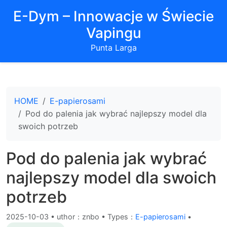
E-Dym – Innowacje w Świecie
Vapingu
Punta Larga
HOME
E-papierosami
Pod do palenia jak wybrać najlepszy model dla
swoich potrzeb
Pod do palenia jak wybrać
najlepszy model dla swoich
potrzeb
2025-10-03
•
uthor：znbo • Types：
E-papierosami
•