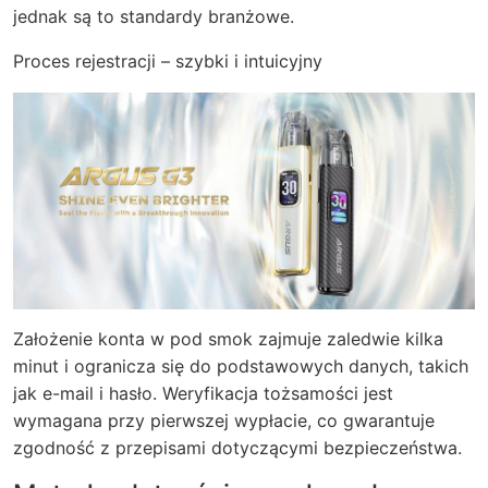
jednak są to standardy branżowe.
Proces rejestracji – szybki i intuicyjny
Założenie konta w pod smok zajmuje zaledwie kilka
minut i ogranicza się do podstawowych danych, takich
jak e-mail i hasło. Weryfikacja tożsamości jest
wymagana przy pierwszej wypłacie, co gwarantuje
zgodność z przepisami dotyczącymi bezpieczeństwa.