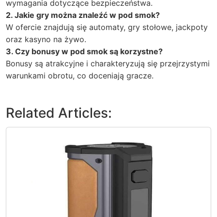
wymagania dotyczące bezpieczeństwa.
2. Jakie gry można znaleźć w pod smok?
W ofercie znajdują się automaty, gry stołowe, jackpoty
oraz kasyno na żywo.
3. Czy bonusy w pod smok są korzystne?
Bonusy są atrakcyjne i charakteryzują się przejrzystymi
warunkami obrotu, co doceniają gracze.
Related Articles: