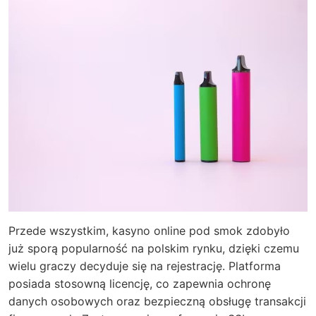
Przede wszystkim, kasyno online pod smok zdobyło
już sporą popularność na polskim rynku, dzięki czemu
wielu graczy decyduje się na rejestrację. Platforma
posiada stosowną licencję, co zapewnia ochronę
danych osobowych oraz bezpieczną obsługę transakcji