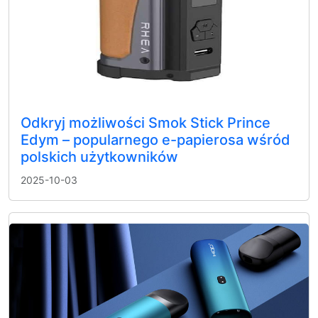
Odkryj możliwości Smok Stick Prince
Edym – popularnego e-papierosa wśród
polskich użytkowników
2025-10-03