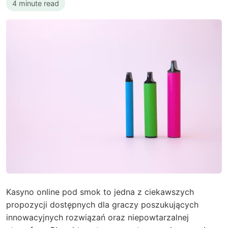
4 minute read
Kasyno online pod smok to jedna z ciekawszych
propozycji dostępnych dla graczy poszukujących
innowacyjnych rozwiązań oraz niepowtarzalnej