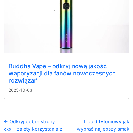
Buddha Vape – odkryj nową jakość
waporyzacji dla fanów nowoczesnych
rozwiązań
2025-10-03
← Odkryj dobre strony
Liquid tytoniowy jak
xxx – zalety korzystania z
wybrać najlepszy smak