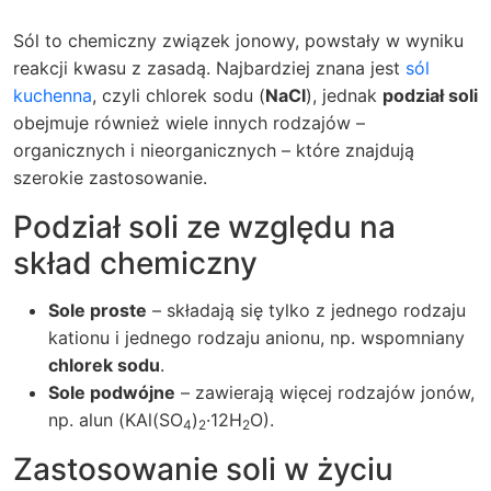
Sól to chemiczny związek jonowy, powstały w wyniku
reakcji kwasu z zasadą. Najbardziej znana jest
sól
kuchenna
, czyli chlorek sodu (
NaCl
), jednak
podział soli
obejmuje również wiele innych rodzajów –
organicznych i nieorganicznych – które znajdują
szerokie zastosowanie.
Podział soli ze względu na
skład chemiczny
Sole proste
– składają się tylko z jednego rodzaju
kationu i jednego rodzaju anionu, np. wspomniany
chlorek sodu
.
Sole podwójne
– zawierają więcej rodzajów jonów,
np. alun (KAl(SO
)
·12H
O).
4
2
2
Zastosowanie soli w życiu