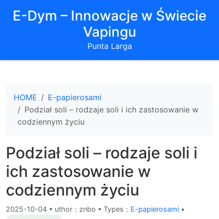
E-Dym – Innowacje w Świecie
Vapingu
Punta Larga
HOME
E-papierosami
Podział soli – rodzaje soli i ich zastosowanie w
codziennym życiu
Podział soli – rodzaje soli i
ich zastosowanie w
codziennym życiu
2025-10-04
•
uthor：znbo • Types：
E-papierosami
•