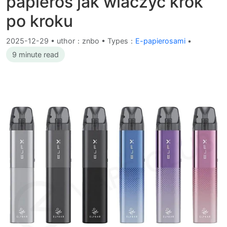
papieros jak wlaczyc krok
po kroku
2025-12-29
•
uthor：znbo • Types：
E-papierosami
•
9 minute read