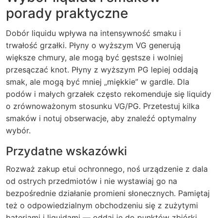
porady praktyczne
Dobór liquidu wpływa na intensywność smaku i
trwałość grzałki. Płyny o wyższym VG generują
większe chmury, ale mogą być gęstsze i wolniej
przesączać knot. Płyny z wyższym PG lepiej oddają
smak, ale mogą być mniej „miękkie” w gardle. Dla
podów i małych grzałek często rekomenduje się liquidy
o zrównoważonym stosunku VG/PG. Przetestuj kilka
smaków i notuj obserwacje, aby znaleźć optymalny
wybór.
Przydatne wskazówki
Rozważ zakup etui ochronnego, noś urządzenie z dala
od ostrych przedmiotów i nie wystawiaj go na
bezpośrednie działanie promieni słonecznych. Pamiętaj
też o odpowiedzialnym obchodzeniu się z zużytymi
bateriami i liquidami — oddaj je do punktów zbiórki