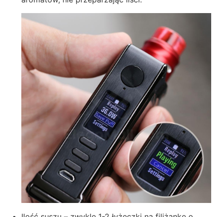
Ilość suszu – zwykle 1-2 łyżeczki na filiżankę o