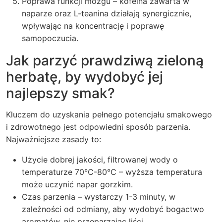
Poprawa funkcji mózgu – kofeina zawarta w
naparze oraz L-teanina działają synergicznie,
wpływając na koncentrację i poprawę
samopoczucia.
Jak parzyć prawdziwą zieloną
herbatę, by wydobyć jej
najlepszy smak?
Kluczem do uzyskania pełnego potencjału smakowego
i zdrowotnego jest odpowiedni sposób parzenia.
Najważniejsze zasady to:
Użycie dobrej jakości, filtrowanej wody o
temperaturze 70°C-80°C – wyższa temperatura
może uczynić napar gorzkim.
Czas parzenia – wystarczy 1-3 minuty, w
zależności od odmiany, aby wydobyć bogactwo
aromatów, nie przeparzając liści.