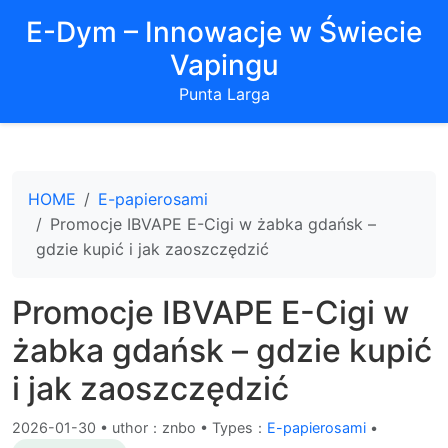
E-Dym – Innowacje w Świecie
Vapingu
Punta Larga
HOME
E-papierosami
Promocje IBVAPE E-Cigi w żabka gdańsk –
gdzie kupić i jak zaoszczędzić
Promocje IBVAPE E-Cigi w
żabka gdańsk – gdzie kupić
i jak zaoszczędzić
2026-01-30
•
uthor：znbo • Types：
E-papierosami
•