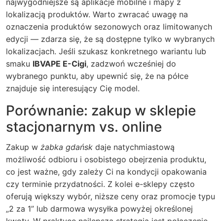
najwygodniejsze są aplikacje mobilne i mapy z
lokalizacją produktów. Warto zwracać uwagę na
oznaczenia produktów sezonowych oraz limitowanych
edycji — zdarza się, że są dostępne tylko w wybranych
lokalizacjach. Jeśli szukasz konkretnego wariantu lub
smaku
IBVAPE E-Cigi
, zadzwoń wcześniej do
wybranego punktu, aby upewnić się, że na półce
znajduje się interesujący Cię model.
Porównanie: zakup w sklepie
stacjonarnym vs. online
Zakup w
żabka gdańsk
daje natychmiastową
możliwość odbioru i osobistego obejrzenia produktu,
co jest ważne, gdy zależy Ci na kondycji opakowania
czy terminie przydatności. Z kolei e-sklepy często
oferują większy wybór, niższe ceny oraz promocje typu
„2 za 1” lub darmowa wysyłka powyżej określonej
kwoty. W praktyce najlepszą strategią jest połączenie