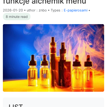
funkcje alchemik menu
2026-01-20
•
uthor：znbo • Types：
E-papierosami
•
8 minute read
LIST