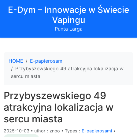
E-Dym – Innowacje w Świecie
Vapingu
Punta Larga
HOME
E-papierosami
Przybyszewskiego 49 atrakcyjna lokalizacja w
sercu miasta
Przybyszewskiego 49
atrakcyjna lokalizacja w
sercu miasta
2025-10-03
•
uthor：znbo • Types：
E-papierosami
•