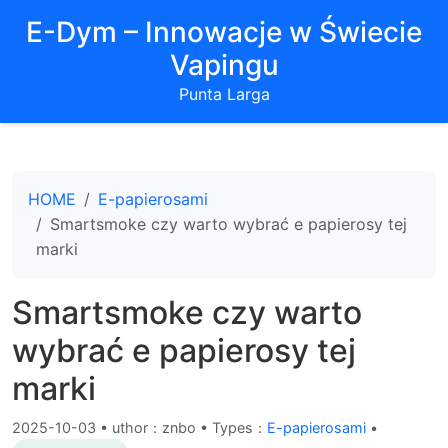
E-Dym – Innowacje w Świecie
Vapingu
Punta Larga
HOME
E-papierosami
Smartsmoke czy warto wybrać e papierosy tej
marki
Smartsmoke czy warto
wybrać e papierosy tej
marki
2025-10-03
•
uthor：znbo • Types：
E-papierosami
•