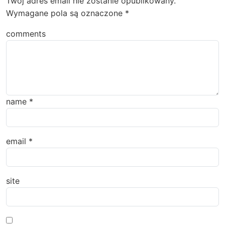
Twój adres email nie zostanie opublikowany.
Wymagane pola są oznaczone
*
comments
name
*
email
*
site