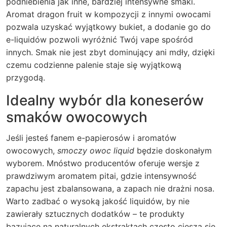
podniebienia jak inne, bardziej intensywne smaki.
Aromat dragon fruit w kompozycji z innymi owocami
pozwala uzyskać wyjątkowy bukiet, a dodanie go do
e-liquidów pozwoli wyróżnić Twój vape spośród
innych. Smak nie jest zbyt dominujący ani mdły, dzięki
czemu codzienne palenie staje się wyjątkową
przygodą.
Idealny wybór dla koneserów
smaków owocowych
Jeśli jesteś fanem e-papierosów i aromatów
owocowych,
smoczy owoc liquid
będzie doskonałym
wyborem. Mnóstwo producentów oferuje wersje z
prawdziwym aromatem pitai, gdzie intensywność
zapachu jest zbalansowana, a zapach nie drażni nosa.
Warto zadbać o wysoką jakość liquidów, by nie
zawierały sztucznych dodatków – te produkty
bazujące na naturalnych ekstraktach często cieszą się