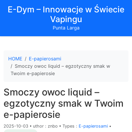
E-Dym – Innowacje w Świecie
Vapingu
Punta Larga
HOME
E-papierosami
Smoczy owoc liquid – egzotyczny smak w
Twoim e-papierosie
Smoczy owoc liquid –
egzotyczny smak w Twoim
e-papierosie
2025-10-03
•
uthor：znbo • Types：
E-papierosami
•