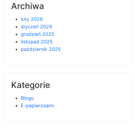
Archiwa
luty 2026
styczeń 2026
grudzień 2025
listopad 2025
październik 2025
Kategorie
Blogu
E-papierosami