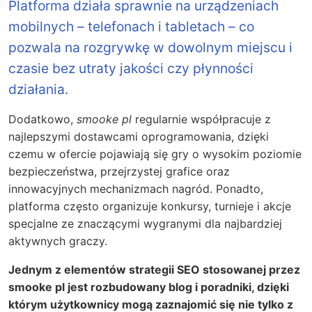
Platforma działa sprawnie na urządzeniach
mobilnych – telefonach i tabletach – co
pozwala na rozgrywkę w dowolnym miejscu i
czasie bez utraty jakości czy płynności
działania.
Dodatkowo,
smooke pl
regularnie współpracuje z
najlepszymi dostawcami oprogramowania, dzięki
czemu w ofercie pojawiają się gry o wysokim poziomie
bezpieczeństwa, przejrzystej grafice oraz
innowacyjnych mechanizmach nagród. Ponadto,
platforma często organizuje konkursy, turnieje i akcje
specjalne ze znaczącymi wygranymi dla najbardziej
aktywnych graczy.
Jednym z elementów strategii SEO stosowanej przez
smooke pl jest rozbudowany blog i poradniki, dzięki
którym użytkownicy mogą zaznajomić się nie tylko z