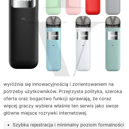
wyróżnia się innowacyjnością i zorientowaniem na
potrzeby użytkowników. Przejrzysta polityka, szeroka
oferta oraz bogactwo funkcji sprawiają, że coraz
więcej graczy wybiera właśnie ten serwis jako swoje
główne miejsce rozrywki internetowej.
Szybka rejestracja i minimalny poziom formalności