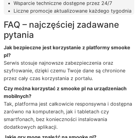
Wsparcie techniczne dostępne przez 24/7
Liczne promocje aktualizowane każdego tygodnia
FAQ – najczęściej zadawane
pytania
Jak bezpieczne jest korzystanie z platformy smooke
pl?
Serwis stosuje najnowsze zabezpieczenia oraz
szyfrowanie, dzięki czemu Twoje dane są chronione
przez cały czas korzystania z portalu.
Czy można korzystać z smooke pl na urządzeniach
mobilnych?
Tak, platforma jest całkowicie responsywna i dostępna
zarówno na komputerach, jak i tabletach czy
smartfonach, bez konieczności instalowania
dodatkowych aplikacji.
Jakie gry mogę znaleźć na smooke pl?