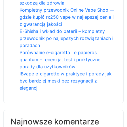
szkodzą dla zdrowia
Kompletny przewodnik Online Vape Shop —
gdzie kupić rx250 vape w najlepszej cenie i
z gwarancją jakości
E-Shisha i wkład do baterii – kompletny
przewodnik po najlepszych rozwiązaniach i
poradach
Porównanie e-cigaretta i e papieros
quantum – recenzja, test i praktyczne
porady dla użytkowników
IBvape e-cigarette w praktyce i porady jak
byc bardziej meski bez rezygnacji z
elegancji
Najnowsze komentarze