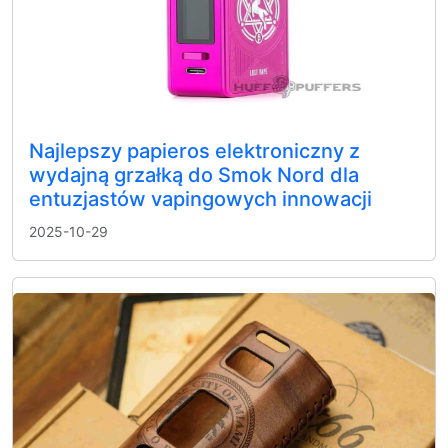
Najlepszy papieros elektroniczny z
wydajną grzałką do Smok Nord dla
entuzjastów vapingowych innowacji
2025-10-29