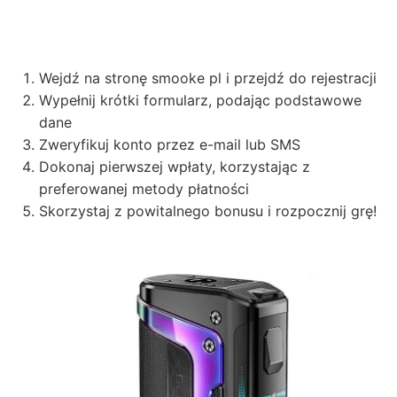
Wejdź na stronę smooke pl i przejdź do rejestracji
Wypełnij krótki formularz, podając podstawowe
dane
Zweryfikuj konto przez e-mail lub SMS
Dokonaj pierwszej wpłaty, korzystając z
preferowanej metody płatności
Skorzystaj z powitalnego bonusu i rozpocznij grę!