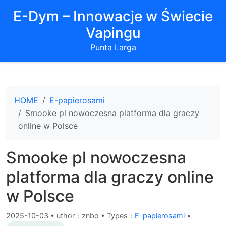
E-Dym – Innowacje w Świecie
Vapingu
Punta Larga
HOME
E-papierosami
Smooke pl nowoczesna platforma dla graczy
online w Polsce
Smooke pl nowoczesna
platforma dla graczy online
w Polsce
2025-10-03
•
uthor：znbo • Types：
E-papierosami
•