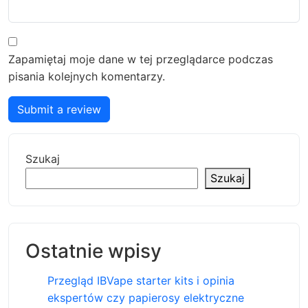
Zapamiętaj moje dane w tej przeglądarce podczas
pisania kolejnych komentarzy.
Submit a review
Szukaj
Szukaj
Ostatnie wpisy
Przegląd IBVape starter kits i opinia
ekspertów czy papierosy elektryczne