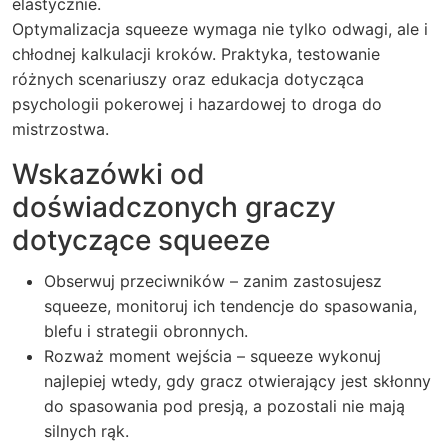
elastycznie.
Optymalizacja squeeze wymaga nie tylko odwagi, ale i
chłodnej kalkulacji kroków. Praktyka, testowanie
różnych scenariuszy oraz edukacja dotycząca
psychologii pokerowej i hazardowej to droga do
mistrzostwa.
Wskazówki od
doświadczonych graczy
dotyczące squeeze
Obserwuj przeciwników – zanim zastosujesz
squeeze, monitoruj ich tendencje do spasowania,
blefu i strategii obronnych.
Rozważ moment wejścia – squeeze wykonuj
najlepiej wtedy, gdy gracz otwierający jest skłonny
do spasowania pod presją, a pozostali nie mają
silnych rąk.