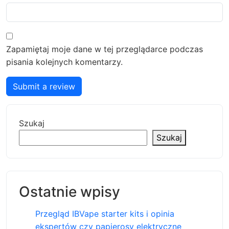
Zapamiętaj moje dane w tej przeglądarce podczas
pisania kolejnych komentarzy.
Submit a review
Szukaj
Szukaj
Ostatnie wpisy
Przegląd IBVape starter kits i opinia
ekspertów czy papierosy elektryczne