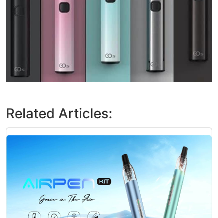
Related Articles: