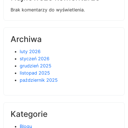
Brak komentarzy do wyświetlenia.
Archiwa
luty 2026
styczeń 2026
grudzień 2025
listopad 2025
październik 2025
Kategorie
Blogu