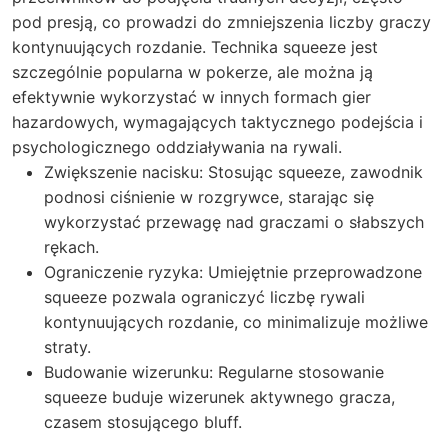
pod presją, co prowadzi do zmniejszenia liczby graczy
kontynuujących rozdanie.
Technika squeeze jest
szczególnie popularna w pokerze, ale można ją
efektywnie wykorzystać w innych formach gier
hazardowych, wymagających taktycznego podejścia i
psychologicznego oddziaływania na rywali.
Zwiększenie nacisku: Stosując squeeze, zawodnik
podnosi ciśnienie w rozgrywce, starając się
wykorzystać przewagę nad graczami o słabszych
rękach.
Ograniczenie ryzyka: Umiejętnie przeprowadzone
squeeze pozwala ograniczyć liczbę rywali
kontynuujących rozdanie, co minimalizuje możliwe
straty.
Budowanie wizerunku: Regularne stosowanie
squeeze buduje wizerunek aktywnego gracza,
czasem stosującego bluff.