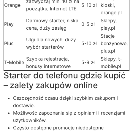
zazwyczaj min. 10 zł na
Orange
5-10 zł
kioski,
początku, Internet LTE
orange.pl
Darmowy starter, niska
Sklepy,
Play
0-5 zł
cena, duży zasięg
play.pl
Stacje
Ulgi dla nowych, duży
Plus
5-10 zł
benzynowe,
wybór starterów
plus.pl
Szybka rejestracja,
Sklepy, t-
T-Mobile
5-9 zł
bonusy internetowe
mobile.pl
Starter do telefonu gdzie kupić
– zalety zakupów online
Oszczędność czasu dzięki szybkim zakupom i
dostawie.
Możliwość zapoznania się z opiniami i recenzjami
użytkowników.
Często dostępne promocje niedostępne