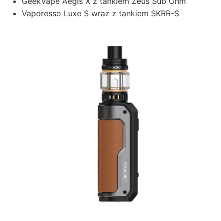
GeekVape Aegis X z tankiem Zeus Sub Ohm
Vaporesso Luxe S wraz z tankiem SKRR-S