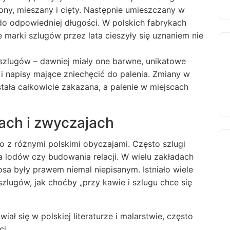
ony, mieszany i cięty. Następnie umieszczany w
 do odpowiedniej długości. W polskich fabrykach
marki szlugów przez lata cieszyły się uznaniem nie
szlugów – dawniej miały one barwne, unikatowe
 i napisy mające zniechęcić do palenia. Zmiany w
tała całkowicie zakazana, a palenie w miejscach
jach i zwyczajach
o z różnymi polskimi obyczajami. Często szlugi
a lodów czy budowania relacji. W wielu zakładach
sa były prawem niemal niepisanym. Istniało wiele
ugów, jak choćby „przy kawie i szlugu chce się
ał się w polskiej literaturze i malarstwie, często
ci.