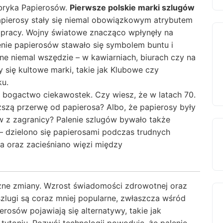
ryka Papierosów.
Pierwsze polskie marki szlugów
pierosy stały się niemal obowiązkowym atrybutem
 pracy. Wojny światowe znacząco wpłynęły na
nie papierosów stawało się symbolem buntu i
ne niemal wszędzie – w kawiarniach, biurach czy na
y się kultowe marki, takie jak Klubowe czy
ku.
kże bogactwo ciekawostek. Czy wiesz, że w latach 70.
szą przerwę od papierosa? Albo, że papierosy były
 z zagranicy? Palenie szlugów bywało także
 dzielono się papierosami podczas trudnych
 oraz zacieśniano więzi między
żne zmiany. Wzrost świadomości zdrowotnej oraz
 szlugi są coraz mniej popularne, zwłaszcza wśród
rosów pojawiają się alternatywy, takie jak