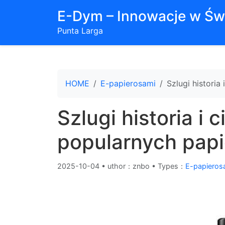
E-Dym – Innowacje w Św
Punta Larga
HOME
E-papierosami
Szlugi histori
Szlugi historia i 
popularnych papi
2025-10-04
•
uthor：znbo • Types：
E-papieros