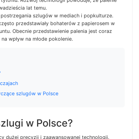
tytoniu. Rozwój technologii powoduje, że palenie
wadzieścia lat temu.
 postrzegania szlugów w mediach i popkulturze.
 często przedstawiały bohaterów z papierosem w
untu. Obecnie przedstawienie palenia jest coraz
u na wpływ na młode pokolenie.
?
yczajach
tyczące szlugów w Polsce
zlugi w Polsce?
 dużej precyzji i zaawansowanej technologii.