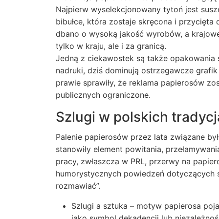
Najpierw wyselekcjonowany tytoń jest susz
bibułce, która zostaje skręcona i przycięta
dbano o wysoką jakość wyrobów, a krajowe 
tylko w kraju, ale i za granicą.
Jedną z ciekawostek są także opakowania 
nadruki, dziś dominują ostrzegawcze grafik
prawie sprawiły, że reklama papierosów zos
publicznych ograniczone.
Szlugi w polskich tradyc
Palenie papierosów przez lata związane był
stanowiły element powitania, przełamywani
pracy, zwłaszcza w PRL, przerwy na papiero
humorystycznych powiedzeń dotyczących szl
rozmawiać”.
Szlugi a sztuka – motyw papierosa pojawi
jako symbol dekadencji lub niezależnoś