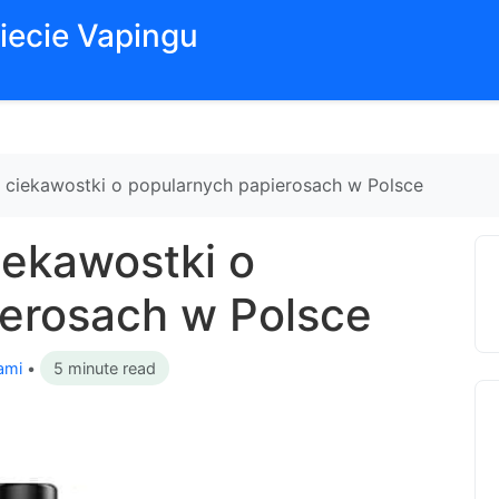
iecie Vapingu
a i ciekawostki o popularnych papierosach w Polsce
ciekawostki o
erosach w Polsce
ami
•
5 minute read