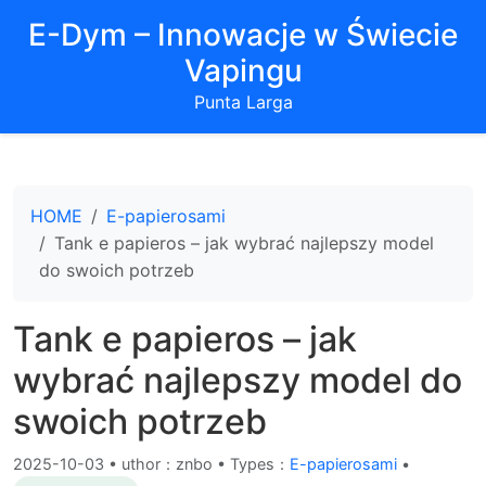
E-Dym – Innowacje w Świecie
Vapingu
Punta Larga
HOME
E-papierosami
Tank e papieros – jak wybrać najlepszy model
do swoich potrzeb
Tank e papieros – jak
wybrać najlepszy model do
swoich potrzeb
2025-10-03
•
uthor：znbo • Types：
E-papierosami
•