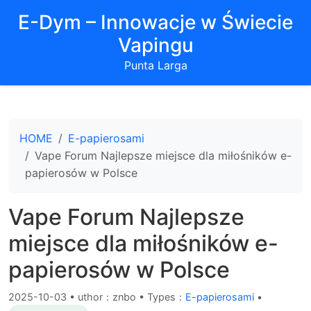
E-Dym – Innowacje w Świecie
Vapingu
Punta Larga
HOME
E-papierosami
Vape Forum Najlepsze miejsce dla miłośników e-
papierosów w Polsce
Vape Forum Najlepsze
miejsce dla miłośników e-
papierosów w Polsce
2025-10-03
•
uthor：znbo • Types：
E-papierosami
•