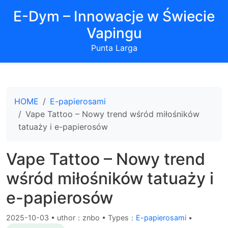
E-Dym – Innowacje w Świecie
Vapingu
Punta Larga
HOME
E-papierosami
Vape Tattoo – Nowy trend wśród miłośników
tatuaży i e-papierosów
Vape Tattoo – Nowy trend
wśród miłośników tatuaży i
e-papierosów
2025-10-03
•
uthor：znbo • Types：
E-papierosami
•