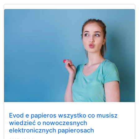
Evod e papieros wszystko co musisz
wiedzieć o nowoczesnych
elektronicznych papierosach