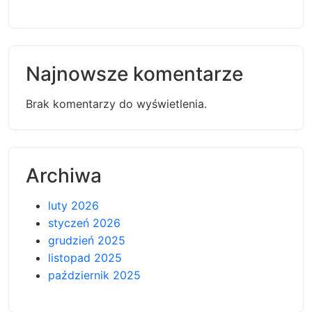
Najnowsze komentarze
Brak komentarzy do wyświetlenia.
Archiwa
luty 2026
styczeń 2026
grudzień 2025
listopad 2025
październik 2025