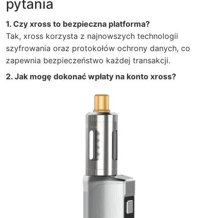
pytania
1. Czy xross to bezpieczna platforma?
Tak, xross korzysta z najnowszych technologii
szyfrowania oraz protokołów ochrony danych, co
zapewnia bezpieczeństwo każdej transakcji.
2. Jak mogę dokonać wpłaty na konto xross?