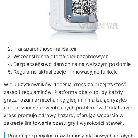
Transparentność transakcji
Wszechstronna oferta gier hazardowych
Bezpieczeństwo danych na najwyższym poziomie
Regularne aktualizacje i innowacyjne funkcje
Wielu użytkowników docenia xross za przejrzystość
zasad i regulaminów. Platforma dba o to, by każdy
gracz rozumiał mechanikę gier, minimalizując ryzyko
nieporozumień i ewentualnych problemów. Dodatkowo,
xross promuje zdrowy hazard, oferując wsparcie w
zakresie limitowania czasu gry i wysokości stawek.
Promocje specjalne oraz bonusy dla nowych i stałych