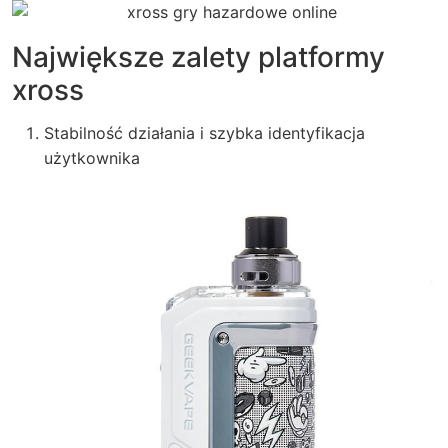
Największe zalety platformy
xross
Stabilność działania i szybka identyfikacja
użytkownika