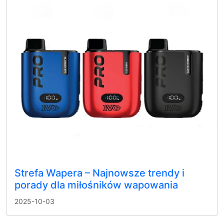
Strefa Wapera – Najnowsze trendy i
porady dla miłośników wapowania
2025-10-03