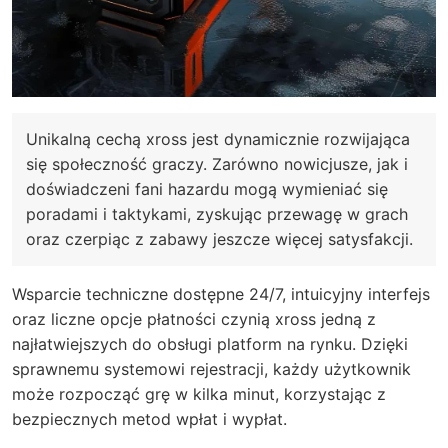
Unikalną cechą xross jest dynamicznie rozwijająca
się społeczność graczy. Zarówno nowicjusze, jak i
doświadczeni fani hazardu mogą wymieniać się
poradami i taktykami, zyskując przewagę w grach
oraz czerpiąc z zabawy jeszcze więcej satysfakcji.
Wsparcie techniczne dostępne 24/7, intuicyjny interfejs
oraz liczne opcje płatności czynią xross jedną z
najłatwiejszych do obsługi platform na rynku. Dzięki
sprawnemu systemowi rejestracji, każdy użytkownik
może rozpocząć grę w kilka minut, korzystając z
bezpiecznych metod wpłat i wypłat.