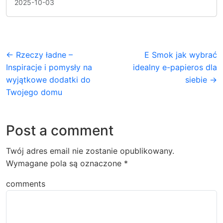
2025-10-03
← Rzeczy ładne –
E Smok jak wybrać
Inspiracje i pomysły na
idealny e-papieros dla
wyjątkowe dodatki do
siebie →
Twojego domu
Post a comment
Twój adres email nie zostanie opublikowany.
Wymagane pola są oznaczone
*
comments