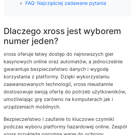
FAQ: Najczęściej zadawane pytania
Dlaczego xross jest wyborem
numer jeden?
xross oferuje łatwy dostęp do najnowszych gier
kasynowych online oraz automatów, a jednocześnie
gwarantuje bezpieczeństwo danych i wygodę
korzystania z platformy. Dzięki wykorzystaniu
zaawansowanych technologii, xross nieustannie
dostosowuje swoją ofertę do potrzeb użytkowników,
umożliwiając grę zarówno na komputerach jak i
urządzeniach mobilnych.
Bezpieczeństwo i zaufanie to kluczowe czynniki
podczas wyboru platformy hazardowej online. Zespół
xross przykłada ogromną wagę do ochrony