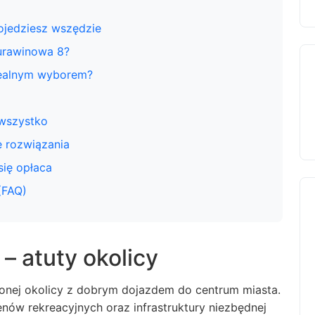
ojedziesz wszędzie
Żurawinowa 8?
dealnym wyborem?
 wszystko
e rozwiązania
się opłaca
(FAQ)
– atuty okolicy
elonej okolicy z dobrym dojazdem do centrum miasta.
enów rekreacyjnych oraz infrastruktury niezbędnej