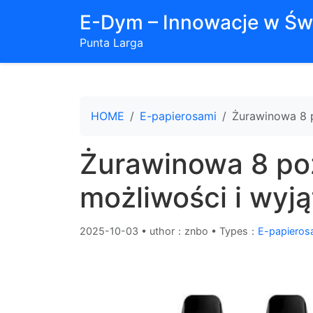
E-Dym – Innowacje w Św
Punta Larga
HOME
E-papierosami
Żurawinowa 8 p
Żurawinowa 8 poz
możliwości i wyją
2025-10-03
•
uthor：znbo • Types：
E-papieros