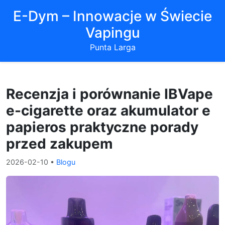
E-Dym – Innowacje w Świecie
Vapingu
Punta Larga
Recenzja i porównanie IBVape
e-cigarette oraz akumulator e
papieros praktyczne porady
przed zakupem
2026-02-10
•
Blogu