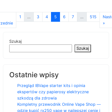
1
…
3
4
5
6
7
…
515
Nast
zednie
»
Szukaj
Szukaj
Ostatnie wpisy
Przegląd IBVape starter kits i opinia
ekspertów czy papierosy elektryczne
szkodzą dla zdrowia
Kompletny przewodnik Online Vape Shop —
gdzie kupić rx250 vape w najlepszej cenie i