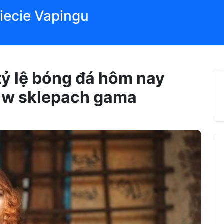
iecie Vapingu
ỷ lệ bóng đá hôm nay
y w sklepach gama