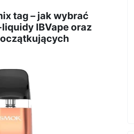
ix tag – jak wybrać
-liquidy IBVape oraz
początkujących