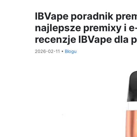
IBVape poradnik prem
najlepsze premixy i e
recenzje IBVape dla 
2026-02-11
•
Blogu