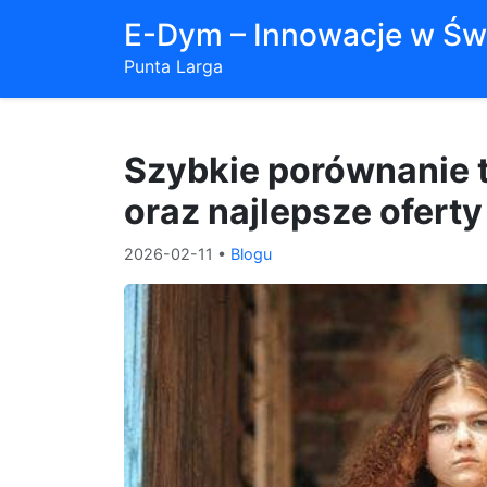
E-Dym – Innowacje w Św
Punta Larga
Szybkie porównanie t
oraz najlepsze ofert
2026-02-11
•
Blogu