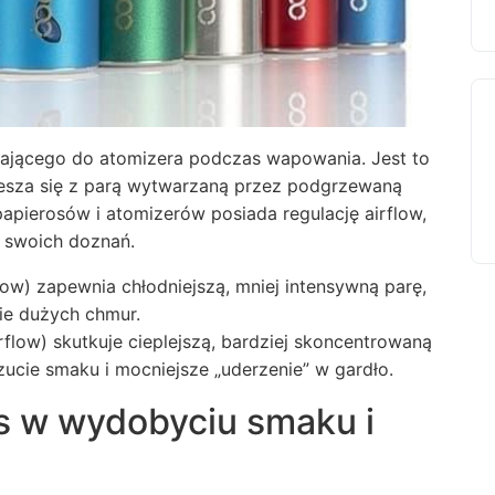
adającego do atomizera podczas wapowania. Jest to
miesza się z parą wytwarzaną przez podgrzewaną
apierosów i atomizerów posiada regulację airflow,
 swoich doznań.
ow) zapewnia chłodniejszą, mniej intensywną parę,
ie dużych chmur.
flow) skutkuje cieplejszą, bardziej skoncentrowaną
czucie smaku i mocniejsze „uderzenie” w gardło.
os w wydobyciu smaku i