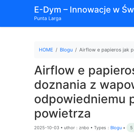
E-Dym – Innowacje w Św
Punta Larga
HOME
Blogu
Airflow e papieros jak
Airflow e papiero
doznania z wapow
odpowiedniemu 
powietrza
2025-10-03
•
uthor：znbo • Types：
Blogu
•
5