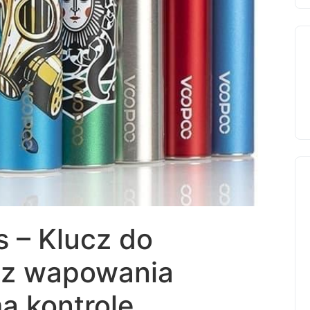
s – Klucz do
 z wapowania
ą kontrolę