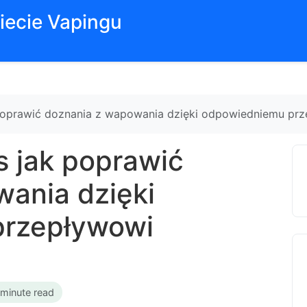
iecie Vapingu
 poprawić doznania z wapowania dzięki odpowiedniemu pr
s jak poprawić
ania dzięki
przepływowi
 minute read