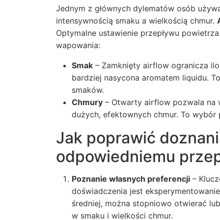
Jednym z głównych dylematów osób używa
intensywnością smaku a wielkością chmur.
Optymalne ustawienie przepływu powietrz
wapowania:
Smak
– Zamknięty airflow ogranicza ilo
bardziej nasycona aromatem liquidu. T
smaków.
Chmury
– Otwarty airflow pozwala na w
dużych, efektownych chmur. To wybór 
Jak poprawić doznani
odpowiedniemu przep
Poznanie własnych preferencji
– Klucz
doświadczenia jest eksperymentowanie 
średniej, można stopniowo otwierać l
w smaku i wielkości chmur.