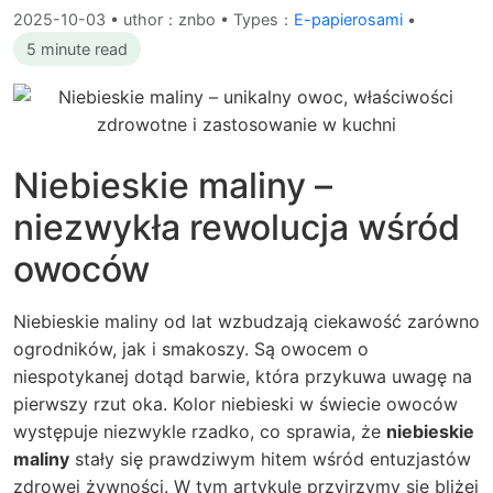
2025-10-03
•
uthor：znbo • Types：
E-papierosami
•
5 minute read
Niebieskie maliny –
niezwykła rewolucja wśród
owoców
Niebieskie maliny od lat wzbudzają ciekawość zarówno
ogrodników, jak i smakoszy. Są owocem o
niespotykanej dotąd barwie, która przykuwa uwagę na
pierwszy rzut oka. Kolor niebieski w świecie owoców
występuje niezwykle rzadko, co sprawia, że
niebieskie
maliny
stały się prawdziwym hitem wśród entuzjastów
zdrowej żywności. W tym artykule przyjrzymy się bliżej