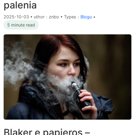
palenia
2025-10-03
•
uthor：znbo • Types：
Blogu
•
5 minute read
Blaker e papieros –