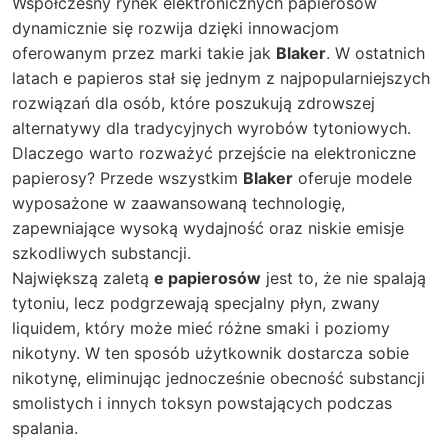
Współczesny rynek elektronicznych papierosów
dynamicznie się rozwija dzięki innowacjom
oferowanym przez marki takie jak
Blaker
. W ostatnich
latach
e papieros
stał się jednym z najpopularniejszych
rozwiązań dla osób, które poszukują zdrowszej
alternatywy dla tradycyjnych wyrobów tytoniowych.
Dlaczego warto rozważyć przejście na elektroniczne
papierosy? Przede wszystkim
Blaker
oferuje modele
wyposażone w zaawansowaną technologię,
zapewniające wysoką wydajność oraz niskie emisje
szkodliwych substancji.
Największą zaletą
e papierosów
jest to, że nie spalają
tytoniu, lecz podgrzewają specjalny płyn, zwany
liquidem, który może mieć różne smaki i poziomy
nikotyny. W ten sposób użytkownik dostarcza sobie
nikotynę, eliminując jednocześnie obecność substancji
smolistych i innych toksyn powstających podczas
spalania.