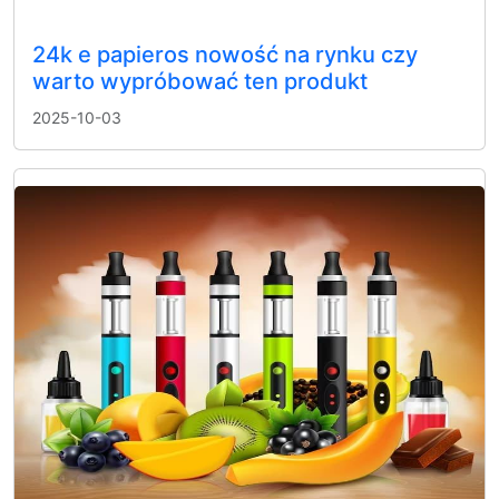
24k e papieros nowość na rynku czy
warto wypróbować ten produkt
2025-10-03