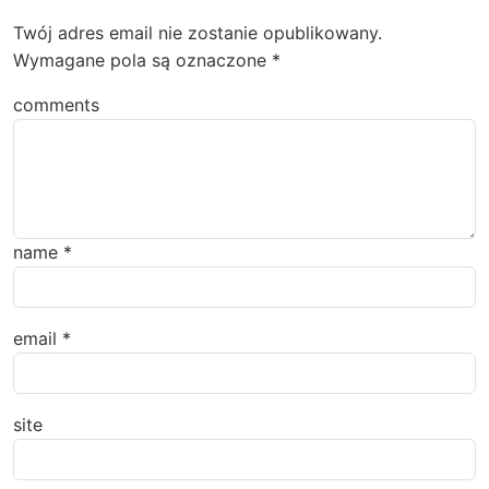
Twój adres email nie zostanie opublikowany.
Wymagane pola są oznaczone
*
comments
name
*
email
*
site