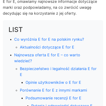
E for E, omawiamy najnowsze informacje dotyczące
marki oraz podpowiadamy, na co zwrócić uwagę
decydując się na korzystanie z jej oferty.
LIST
Co wyróżnia E for E na polskim rynku?
Aktualności dotyczące E for E
Najnowsza oferta E for E – co warto
wiedzieć?
Bezpieczeństwo i legalność działania E for
E
Opinie użytkowników o E for E
Porównanie E for E z innymi markami
Podsumowanie recenzji E for E
Pytania i odpowiedzi dotyczące E