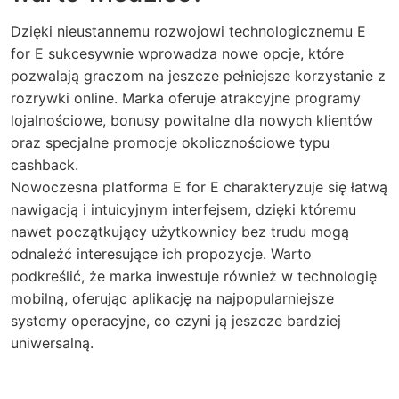
Dzięki nieustannemu rozwojowi technologicznemu E
for E sukcesywnie wprowadza nowe opcje, które
pozwalają graczom na jeszcze pełniejsze korzystanie z
rozrywki online. Marka oferuje atrakcyjne programy
lojalnościowe, bonusy powitalne dla nowych klientów
oraz specjalne promocje okolicznościowe typu
cashback.
Nowoczesna platforma E for E charakteryzuje się łatwą
nawigacją i intuicyjnym interfejsem, dzięki któremu
nawet początkujący użytkownicy bez trudu mogą
odnaleźć interesujące ich propozycje. Warto
podkreślić, że marka inwestuje również w technologię
mobilną, oferując aplikację na najpopularniejsze
systemy operacyjne, co czyni ją jeszcze bardziej
uniwersalną.