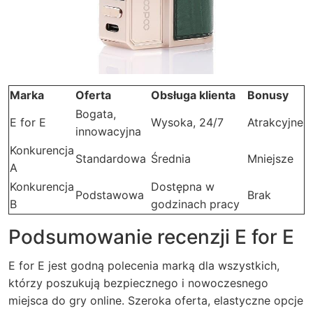
Marka
Oferta
Obsługa klienta
Bonusy
Bogata,
E for E
Wysoka, 24/7
Atrakcyjne
innowacyjna
Konkurencja
Standardowa
Średnia
Mniejsze
A
Konkurencja
Dostępna w
Podstawowa
Brak
B
godzinach pracy
Podsumowanie recenzji E for E
E for E jest godną polecenia marką dla wszystkich,
którzy poszukują bezpiecznego i nowoczesnego
miejsca do gry online. Szeroka oferta, elastyczne opcje