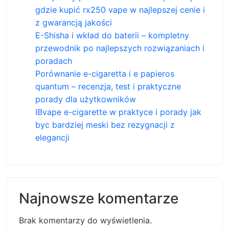
gdzie kupić rx250 vape w najlepszej cenie i
z gwarancją jakości
E-Shisha i wkład do baterii – kompletny
przewodnik po najlepszych rozwiązaniach i
poradach
Porównanie e-cigaretta i e papieros
quantum – recenzja, test i praktyczne
porady dla użytkowników
IBvape e-cigarette w praktyce i porady jak
byc bardziej meski bez rezygnacji z
elegancji
Najnowsze komentarze
Brak komentarzy do wyświetlenia.