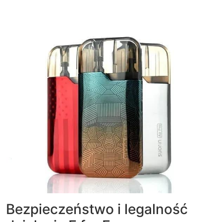
Bezpieczeństwo i legalność