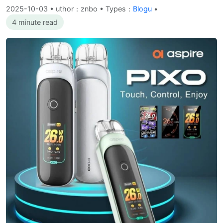
2025-10-03
•
uthor：znbo • Types：
Blogu
•
4 minute read