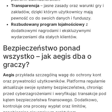
Transparencja
– jasne zasady oraz warunki gry i
zakładów, dzięki którym użytkownicy mają
pewność co do swoich danych i funduszy.
Rozbudowany program lojalnościowy
z
dodatkowymi nagrodami i ekskluzywnymi
wydarzeniami dla stałych klientów.
Bezpieczeństwo ponad
wszystko – jak aegis dba o
graczy?
Aegis
przykłada szczególną wagę do ochrony kont
oraz prywatności użytkowników. Platforma regularnie
aktualizuje swoje systemy bezpieczeństwa, chroniąc
przed cyberzagrożeniami i weryfikując transakcje pod
kątem bezpieczeństwa finansowego. Dodatkowo,
kontroluje ona procesy wypłat oraz limitów,