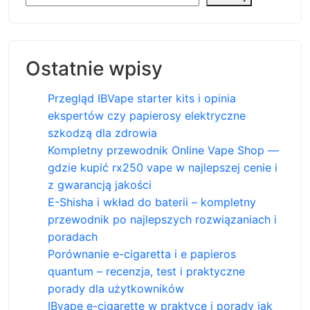
Ostatnie wpisy
Przegląd IBVape starter kits i opinia
ekspertów czy papierosy elektryczne
szkodzą dla zdrowia
Kompletny przewodnik Online Vape Shop —
gdzie kupić rx250 vape w najlepszej cenie i
z gwarancją jakości
E-Shisha i wkład do baterii – kompletny
przewodnik po najlepszych rozwiązaniach i
poradach
Porównanie e-cigaretta i e papieros
quantum – recenzja, test i praktyczne
porady dla użytkowników
IBvape e-cigarette w praktyce i porady jak