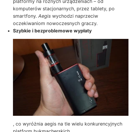
platformy na różnych urządzeniach – od
komputerów stacjonarnych, przez tablety, po
smartfony.
Aegis
wychodzi naprzeciw
oczekiwaniom nowoczesnych graczy.
Szybkie i bezproblemowe wypłaty
, co wyróżnia aegis na tle wielu konkurencyjnych
platform bukmacherskich.