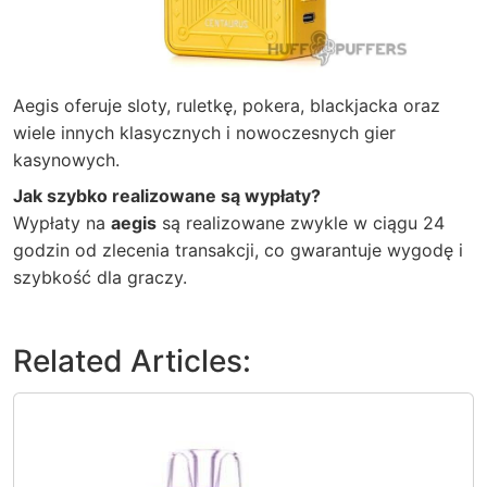
Aegis oferuje sloty, ruletkę, pokera, blackjacka oraz
wiele innych klasycznych i nowoczesnych gier
kasynowych.
Jak szybko realizowane są wypłaty?
Wypłaty na
aegis
są realizowane zwykle w ciągu 24
godzin od zlecenia transakcji, co gwarantuje wygodę i
szybkość dla graczy.
Related Articles: