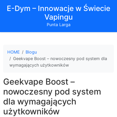
E-Dym – Innowacje w Świecie
Vapingu
Punta Larga
HOME
Blogu
Geekvape Boost – nowoczesny pod system dla
wymagających użytkowników
Geekvape Boost –
nowoczesny pod system
dla wymagających
użytkowników