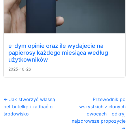
e-dym opinie oraz ile wydajecie na
papierosy każdego miesiąca według
użytkowników
2025-10-26
← Jak stworzyć własną
Przewodnik po
pet butelkę i zadbać o
wszystkich zielonych
środowisko
owocach – odkryj
najzdrowsze propozycje
→