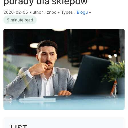
porady dla sklepów
2026-02-05
•
uthor：znbo • Types：
Blogu
•
9 minute read
LIST