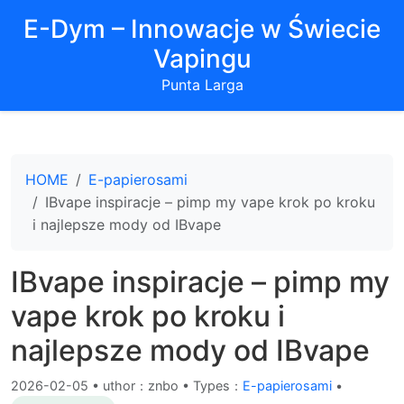
E-Dym – Innowacje w Świecie
Vapingu
Punta Larga
HOME
E-papierosami
IBvape inspiracje – pimp my vape krok po kroku
i najlepsze mody od IBvape
IBvape inspiracje – pimp my
vape krok po kroku i
najlepsze mody od IBvape
2026-02-05
•
uthor：znbo • Types：
E-papierosami
•