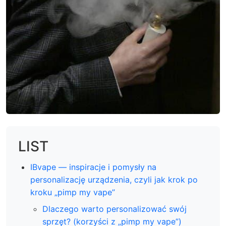
LIST
IBvape — inspiracje i pomysły na
personalizację urządzenia, czyli jak krok po
kroku „pimp my vape”
Dlaczego warto personalizować swój
sprzęt? (korzyści z „pimp my vape”)