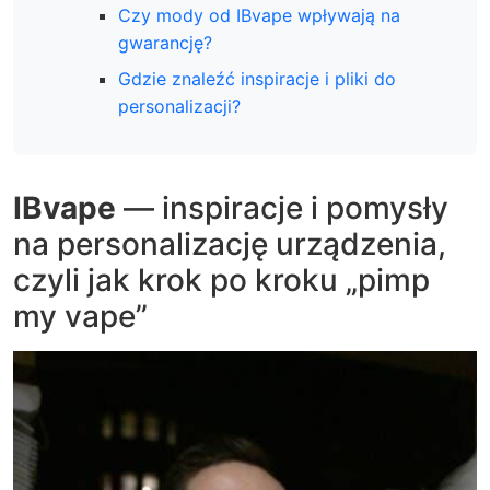
Czy mody od IBvape wpływają na
gwarancję?
Gdzie znaleźć inspiracje i pliki do
personalizacji?
IBvape
— inspiracje i pomysły
na personalizację urządzenia,
czyli jak krok po kroku „pimp
my vape”