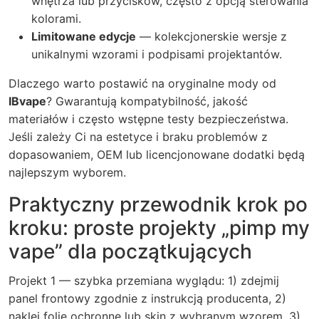
wnętrza lub przycisków, często z opcją sterowania
kolorami.
Limitowane edycje
— kolekcjonerskie wersje z
unikalnymi wzorami i podpisami projektantów.
Dlaczego warto postawić na oryginalne mody od
IBvape
? Gwarantują kompatybilność, jakość
materiałów i często wstępne testy bezpieczeństwa.
Jeśli zależy Ci na estetyce i braku problemów z
dopasowaniem, OEM lub licencjonowane dodatki będą
najlepszym wyborem.
Praktyczny przewodnik krok po
kroku: proste projekty „pimp my
vape” dla początkujących
Projekt 1 — szybka przemiana wyglądu: 1) zdejmij
panel frontowy zgodnie z instrukcją producenta, 2)
naklej folie ochronne lub skin z wybranym wzorem, 3)