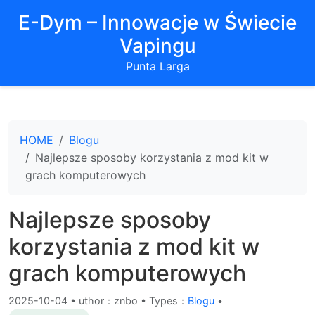
E-Dym – Innowacje w Świecie
Vapingu
Punta Larga
HOME
Blogu
Najlepsze sposoby korzystania z mod kit w
grach komputerowych
Najlepsze sposoby
korzystania z mod kit w
grach komputerowych
2025-10-04
•
uthor：znbo • Types：
Blogu
•