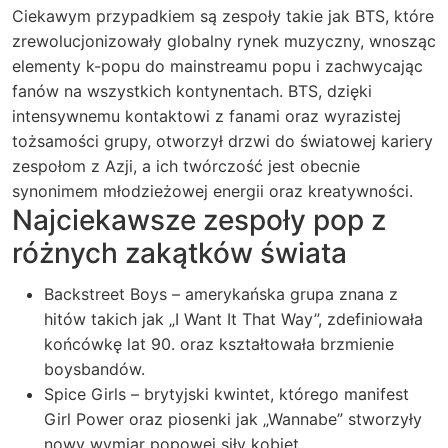
Ciekawym przypadkiem są zespoły takie jak BTS, które
zrewolucjonizowały globalny rynek muzyczny, wnosząc
elementy k-popu do mainstreamu popu i zachwycając
fanów na wszystkich kontynentach. BTS, dzięki
intensywnemu kontaktowi z fanami oraz wyrazistej
tożsamości grupy, otworzył drzwi do światowej kariery
zespołom z Azji, a ich twórczość jest obecnie
synonimem młodzieżowej energii oraz kreatywności.
Najciekawsze zespoły pop z
różnych zakątków świata
Backstreet Boys – amerykańska grupa znana z
hitów takich jak „I Want It That Way”, zdefiniowała
końcówkę lat 90. oraz kształtowała brzmienie
boysbandów.
Spice Girls – brytyjski kwintet, którego manifest
Girl Power oraz piosenki jak „Wannabe” stworzyły
nowy wymiar popowej siły kobiet.