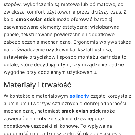
stopów, wykończenia są matowe lub półmatowe, co
zwiększa komfort użytkowania przez dłuższy czas. Z
kolei
smok evian stick
może oferować bardziej
zaawansowane elementy estetyczne: wielobarwne
panele, teksturowane powierzchnie i dodatkowe
zabezpieczenia mechaniczne. Ergonomia wpływa także
na doświadczenie użytkownika: kształt ustnika,
ustawienie przycisków i sposób montażu kartridża to
detale, które decydują o tym, czy urządzenie będzie
wygodne przy codziennym użytkowaniu.
Materiały i trwałość
W kontekście materiałowym
xoilac tv
często korzysta z
aluminium i tworzyw sztucznych o dobrej odporności
mechanicznej, natomiast
smok evian stick
może
zawierać elementy ze stali nierdzewnej oraz
dodatkowe uszczelki silikonowe. To wpływa na
odporność na upadki i szczelność układu – aspekty