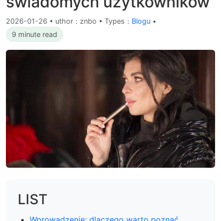
świadomych użytkowników
2026-01-26
•
uthor：znbo • Types：
Blogu
•
9 minute read
LIST
Wprowadzenie: dlaczego warto poznać