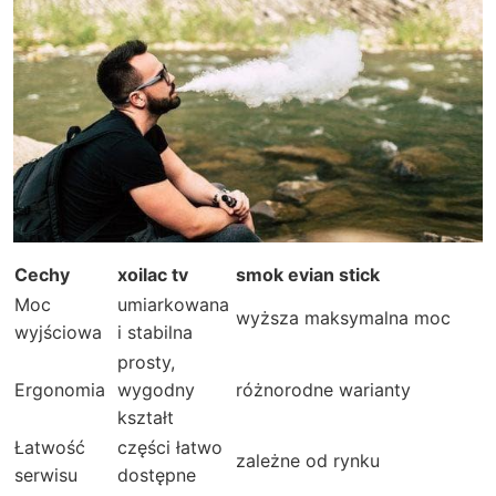
Cechy
xoilac tv
smok evian stick
Moc
umiarkowana
wyższa maksymalna moc
wyjściowa
i stabilna
prosty,
Ergonomia
wygodny
różnorodne warianty
kształt
Łatwość
części łatwo
zależne od rynku
serwisu
dostępne