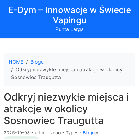
E-Dym – Innowacje w Świecie
Vapingu
Punta Larga
HOME
Blogu
Odkryj niezwykłe miejsca i atrakcje w okolicy
Sosnowiec Traugutta
Odkryj niezwykłe miejsca i
atrakcje w okolicy
Sosnowiec Traugutta
2025-10-03
•
uthor：znbo • Types：
Blogu
•