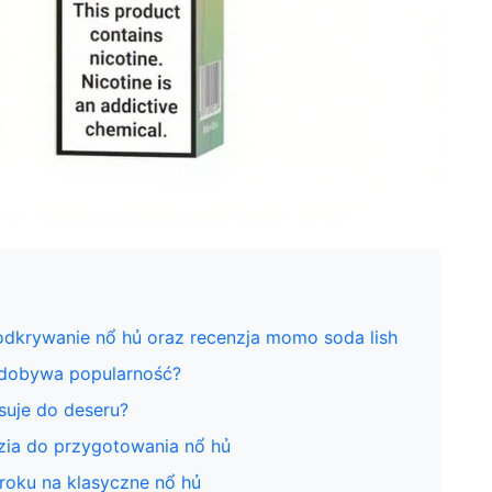
odkrywanie nổ hủ oraz recenzja momo soda lish
zdobywa popularność?
asuje do deseru?
zia do przygotowania nổ hủ
roku na klasyczne nổ hủ