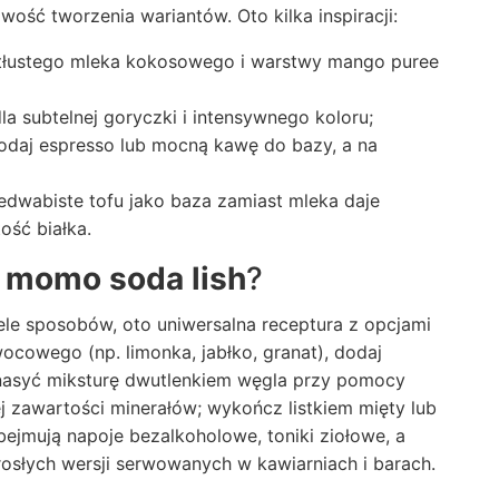
wość tworzenia wariantów. Oto kilka inspiracji:
tłustego mleka kokosowego i warstwy mango puree
 subtelnej goryczki i intensywnego koloru;
daj espresso lub mocną kawę do bazy, a na
dwabiste tofu jako baza zamiast mleka daje
ość białka.
e
momo soda lish
?
e sposobów, oto uniwersalna receptura z opcjami
wocowego (np. limonka, jabłko, granat), dodaj
e nasyć miksturę dwutlenkiem węgla przy pomocy
j zawartości minerałów; wykończ listkiem mięty lub
ejmują napoje bezalkoholowe, toniki ziołowe, a
rosłych wersji serwowanych w kawiarniach i barach.