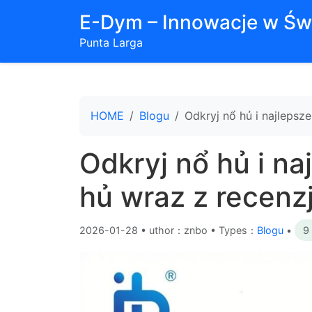
E-Dym – Innowacje w Św
Punta Larga
HOME
Blogu
Odkryj nổ hủ i najlepsz
Odkryj nổ hủ i na
hủ wraz z recenz
2026-01-28
•
uthor：znbo • Types：
Blogu
•
9