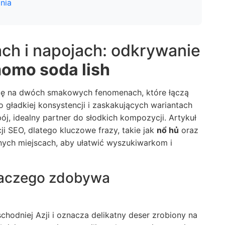
nia
ch i napojach: odkrywanie
omo soda lish
ę na dwóch smakowych fenomenach, które łączą
o gładkiej konsystencji i zaskakujących wariantach
ój, idealny partner do słodkich kompozycji. Artykuł
i SEO, dlatego kluczowe frazy, takie jak
nổ hủ
oraz
znych miejscach, aby ułatwić wyszukiwarkom i
laczego zdobywa
odniej Azji i oznacza delikatny deser zrobiony na