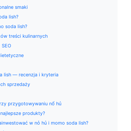
onalne smaki
da lish?
mo soda lish?
ów treści kulinarnych
z SEO
dietetyczne
lish — recenzja i kryteria
ach sprzedaży
przy przygotowywaniu nổ hủ
 najlepsze produkty?
inwestować w nỏ hủ i momo soda lish?