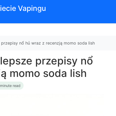
iecie Vapingu
e przepisy nổ hủ wraz z recenzją momo soda lish
jlepsze przepisy nổ
ją momo soda lish
 minute read