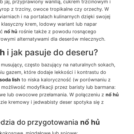
ub jaj, przyprawiony wanilią, cukrem trzcinowym i
rop z trzciny, owoce tropikalne czy orzechy. W
arniach i na portalach kulinarnych dzięki swojej
klasyczny krem, lodowy wariant lub napar
ść
nổ hủ
rośnie także z powodu rosnącego
drowymi alternatywami dla deserów mlecznych.
sh
i jak pasuje do deseru?
musujący, często bazujący na naturalnych sokach,
u gazem, które dodaje lekkości i kontrastu do
oda lish
to niska kaloryczność (w porównaniu z
 możliwość modyfikacji przez baristy lub barmana:
łowe lub owocowe przełamania. W połączeniu z
nổ hủ
ie kremowy i jedwabisty deser spotyka się z
ędzia do przygotowania
nổ hủ
kokosowe, migdałowe lub sojowe;