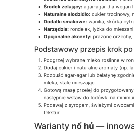
Środek żelujący:
agar-agar dla wegan lu
Naturalne słodzidło:
cukier trzcinowy, 
Dodatki smakowe:
wanilia, skórka cyt
Narzędzia:
rondelek, łyżka do mieszania
Opcjonalne akcenty:
prażone orzechy, 
Podstawowy przepis krok po
Podgrzej wybrane mleko roślinne w ron
Dodaj cukier i naturalne aromaty (np. la
Rozpuść agar-agar lub żelatynę zgodni
mleka, stale mieszając.
Gotową masę przelej do przygotowanyc
następnie wstaw do lodówki na minimu
Podawaj z syropem, świeżymi owocami 
tekstur.
Warianty
nổ hủ
— innowac