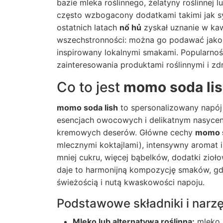
bazie mleka roślinnego, żelatyny roślinnej l
często wzbogacony dodatkami takimi jak sy
ostatnich latach
nổ hủ
zyskał uznanie w kawi
wszechstronności: można go podawać jako 
inspirowany lokalnymi smakami. Popularno
zainteresowania produktami roślinnymi i z
Co to jest
momo soda li
momo soda lish
to spersonalizowany napój 
esencjach owocowych i delikatnym nasyceni
kremowych deserów. Główne cechy
momo s
mlecznymi koktajlami), intensywny aromat i
mniej cukru, więcej bąbelków, dodatki zio
daje to harmonijną kompozycję smaków, gdz
świeżością i nutą kwaskowości napoju.
Podstawowe składniki i narz
Mleko lub alternatywa roślinna:
mleko 