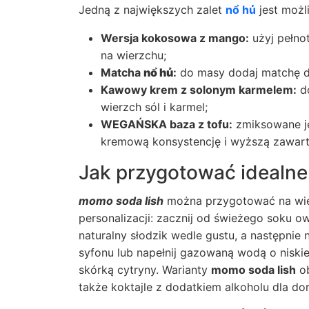
Jedną z największych zalet
nổ hủ
jest możli
Wersja kokosowa z mango:
użyj pełno
na wierzchu;
Matcha
nổ hủ
:
do masy dodaj matchę dla
Kawowy krem z solonym karmelem:
do
wierzch sól i karmel;
WEGAŃSKA baza z tofu:
zmiksowane je
kremową konsystencję i wyższą zawart
Jak przygotować idealn
momo soda lish
można przygotować na wiel
personalizacji: zacznij od świeżego soku o
naturalny słodzik wedle gustu, a następni
syfonu lub napełnij gazowaną wodą o niskie
skórką cytryny. Warianty
momo soda lish
ob
także koktajle z dodatkiem alkoholu dla do