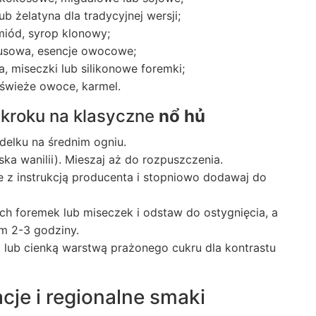
b żelatyna dla tradycyjnej wersji;
miód, syrop klonowy;
rusowa, esencje owocowe;
, miseczki lub silikonowe foremki;
świeże owoce, karmel.
 kroku na klasyczne
nổ hủ
delku na średnim ogniu.
ska wanilii). Mieszaj aż do rozpuszczenia.
e z instrukcją producenta i stopniowo dodawaj do
h foremek lub miseczek i odstaw do ostygnięcia, a
m 2-3 godziny.
lub cienką warstwą prażonego cukru dla kontrastu
je i regionalne smaki