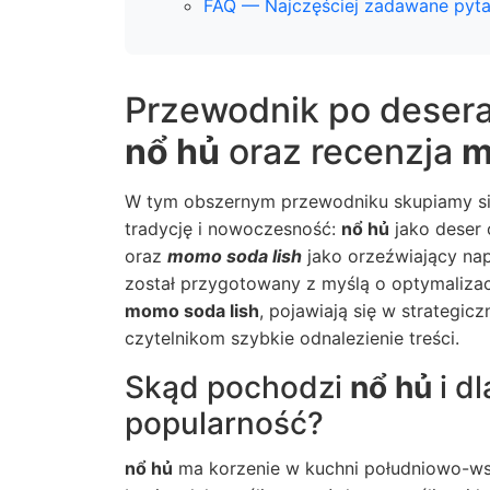
FAQ — Najczęściej zadawane pyta
Przewodnik po desera
nổ hủ
oraz recenzja
m
W tym obszernym przewodniku skupiamy si
tradycję i nowoczesność:
nổ hủ
jako deser 
oraz
momo soda lish
jako orzeźwiający nap
został przygotowany z myślą o optymalizacj
momo soda lish
, pojawiają się w strategic
czytelnikom szybkie odnalezienie treści.
Skąd pochodzi
nổ hủ
i d
popularność?
nổ hủ
ma korzenie w kuchni południowo-wsch