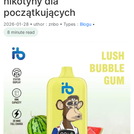
nikotyny dla
początkujących
2026-01-28
•
uthor：znbo • Types：
Blogu
•
8 minute read