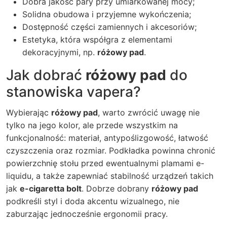
Dobra jakość pary przy umiarkowanej mocy;
Solidna obudowa i przyjemne wykończenia;
Dostępność części zamiennych i akcesoriów;
Estetyka, która współgra z elementami
dekoracyjnymi, np.
różowy pad
.
Jak dobrać
różowy pad
do
stanowiska vapera?
Wybierając
różowy pad
, warto zwrócić uwagę nie
tylko na jego kolor, ale przede wszystkim na
funkcjonalność: materiał, antypoślizgowość, łatwość
czyszczenia oraz rozmiar. Podkładka powinna chronić
powierzchnię stołu przed ewentualnymi plamami e-
liquidu, a także zapewniać stabilność urządzeń takich
jak
e-cigaretta bolt
. Dobrze dobrany
różowy pad
podkreśli styl i doda akcentu wizualnego, nie
zaburzając jednocześnie ergonomii pracy.