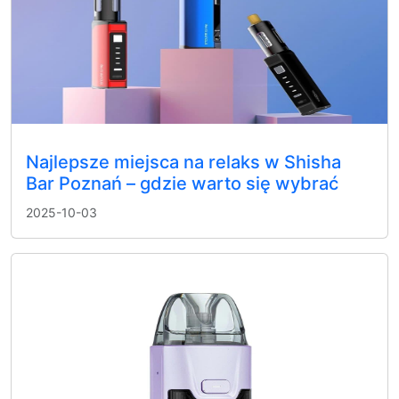
Najlepsze miejsca na relaks w Shisha
Bar Poznań – gdzie warto się wybrać
2025-10-03