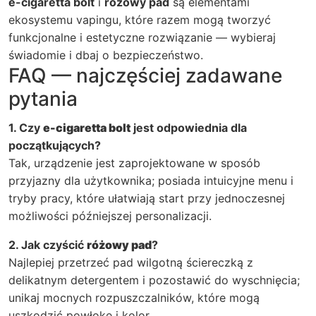
e-cigaretta bolt
i
różowy pad
są elementami
ekosystemu vapingu, które razem mogą tworzyć
funkcjonalne i estetyczne rozwiązanie — wybieraj
świadomie i dbaj o bezpieczeństwo.
FAQ — najczęściej zadawane
pytania
1. Czy
e-cigaretta bolt
jest odpowiednia dla
początkujących?
Tak, urządzenie jest zaprojektowane w sposób
przyjazny dla użytkownika; posiada intuicyjne menu i
tryby pracy, które ułatwiają start przy jednoczesnej
możliwości późniejszej personalizacji.
2. Jak czyścić
różowy pad
?
Najlepiej przetrzeć pad wilgotną ściereczką z
delikatnym detergentem i pozostawić do wyschnięcia;
unikaj mocnych rozpuszczalników, które mogą
uszkodzić powłokę i kolor.