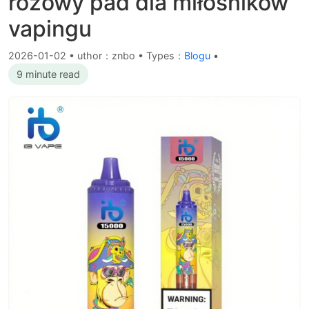
różowy pad dla miłośników
vapingu
2026-01-02
•
uthor：znbo • Types：
Blogu
•
9 minute read