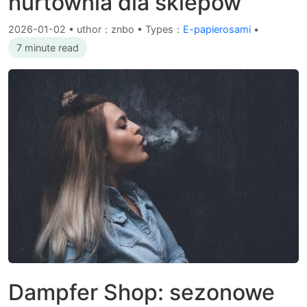
hurtownia dla sklepów
2026-01-02
•
uthor：znbo • Types：
E-papierosami
•
7 minute read
Dampfer Shop: sezonowe